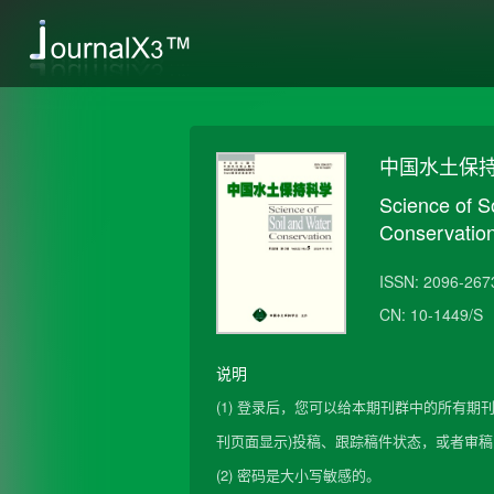
中国水土保
Science of S
Conservatio
ISSN: 2096-267
CN: 10-1449/S
说明
(1) 登录后，您可以给本期刊群中的所有期
刊页面显示)投稿、跟踪稿件状态，或者审稿 
(2) 密码是大小写敏感的。